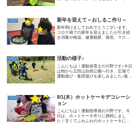
中から公園？！やったー！!(^^)!」と嬉し
そうでした★公園で鬼ごっこ♪ 遊具遊び
♪『ブランコ立ち漕ぎできるよ～』スタッ
フも一緒に...
新年を迎えて～おしるこ作り～
ブログ
新年明けましておめでとうございます。
コロナ禍での新年を迎えましたが引き続
き消毒や検温、健康観察、換気、マスク
着用をはじめとした感染対策をしながら
安心して子どもたちが利用できるようス
タッフ一同励んで参りたいと思っており
ます。今年もどうぞよろし...
活動の様子♪
ブログ
こんにちは！運動保育士の川野です♪今日
は朝から立田山自然公園へ行き、広場で
運動遊び・集団遊びを楽しみました♪集団
遊びはクイルで人気が高いバナナ鬼ごっ
ことコロコロドッジボールをしました。
天気は良かったのですが風が冷たく、少
し寒く感じたのですが...
8/1(木）ホットケーキデコレーシ
ブログ
ョン
こんにちは！運動指導員の川野です。今
日は、ホットケーキ作りに挑戦しまし
た！甘くてふわふわのホットケーキに果
物やチョコレート、ホイップクリーム等
でデコレーションまでするのでこどもた
ちもワクワクしていました。手を丁寧に