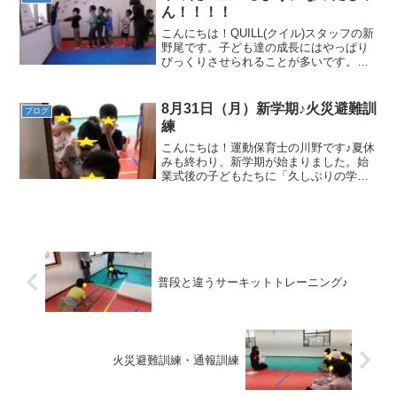
宿題もばっちりです...
ん！！！！
こんにちは！QUILL(クイル)スタッフの新
野尾です。子ども達の成長にはやっぱり
びっくりさせられることが多いです。つ
い数か月前までは一列に並ぶことが難し
かった子ども達もきちんと並ぶことがで
きるようになったり、率先して皆を並ば
8月31日（月）新学期♪火災避難訓
ブログ
せようとする子が...
練
こんにちは！運動保育士の川野です♪夏休
みも終わり、新学期が始まりました。始
業式後の子どもたちに「久しぶりの学校
はどうだった？」と尋ねると、『久しぶ
りで疲れた～』『まだ夏休みがいい
(*^^*)』と夏休みがまだ恋しい子どもたち
もいれば・・・『久...
普段と違うサーキットトレーニング♪
火災避難訓練・通報訓練