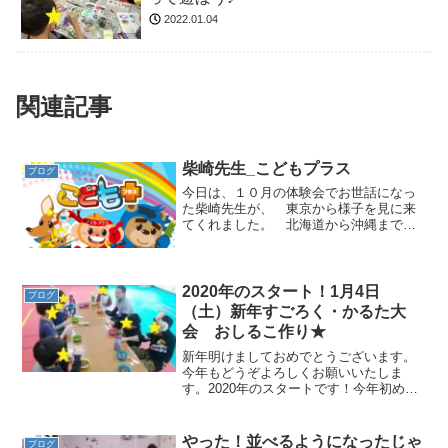
2022.01.04
関連記事
柴崎先生_こどもプラス
ブログ
今日は、１０月の体験会でお世話になっ
た柴崎先生が、 東京から様子を見に来
てくれました。 北海道から沖縄まで全
国を飛び回ってサポートしてくれる、ま
るでスーパーマンのような方です。 ど
うすれば安全に、かつ怖がらずに台上前
転ができるか、適切なアド...
2020年のスタート！1月4日
ブログ
（土）新年すごろく・かるた大
会 おしるこ作り★
新年明けましておめでとうございます。
今年もどうぞよろしくお願いいたしま
す。2020年のスタートです！今年初めて
のクイルの日★到着後、新年のあいさつ
をして活動を始めました。運動遊び♪静か
な活動★お勉強も頑張りました♪冬休みの
やった！並べるようになったじゃ
ブログ